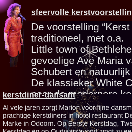
sfeervolle kerstvoorstelli
De voorstelling “Kers
traditioneel, met o.a.
Little town of Bethlehe
gevoelige Ave Maria 
Schubert en natuurlijk 
De klassieker White C
naar de modernere ke
kerstdiner-
dansant
rock, Let it snow, All 
Al vele jaren zorgt Marion voor fijne dansm
Santa Claus is coming
prachtige kerstdiners in hotel restaurant D
Marke in Odoorn. Op Eerste Kerstdag, Tw
Marion wisselt de muziek af
Kerstdag èn op Oudjaarsavond zingt zij e