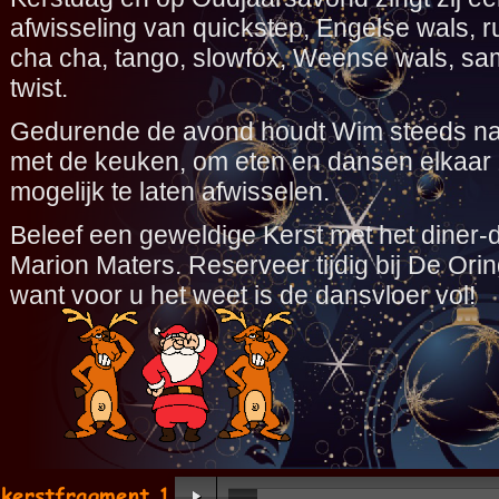
Ook draagt zij enkele Drents
afwisseling van quickstep, Engelse wals, 
cha cha, tango, slowfox, Weense wals, sam
Een heerlijke voorstelling v
twist.
Gedurende de avond houdt Wim steeds na
met de keuken, om eten en dansen elkaar 
mogelijk te laten afwisselen.
Beleef een geweldige Kerst met het diner-
Marion Maters. Reserveer tijdig bij De Ori
want voor u het weet is de dansvloer vol!