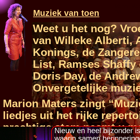
Marion Mate
Muziek van toen
“Muziek van
Weet u het nog? Vroe
van Willeke Alberti,
Konings, de Zangere
List, Ramses Shaffy
Doris Day, de Andrew
Onvergetelijke muzi
Marion Maters zingt “Muzi
liedjes uit het rijke repert
prachtige stem neemt u mee
Nieuw en heel bijzonder 
televisie nog zwart-
wit wa
waarin samen herinnerin