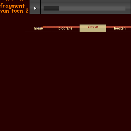
zingen
home
biografie
feesten