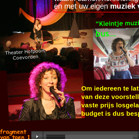
en met uw eigen
muziek 
bestonden. Herkenbaar voo
alleen voor ouderen! En m
Marion gaat graag met haar
een enthousiast vertelster
ontroerend, gezellig. Men
afloop: “Wat hebben we he
Om iedereen te la
van deze voorstell
vaste prijs losgela
budget is dus bes